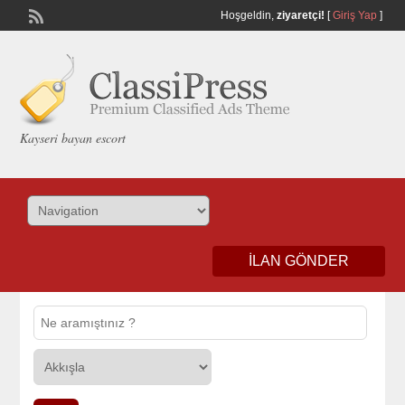
Hoşgeldin,
ziyaretçi!
[
Giriş Yap
]
Kayseri bayan escort
İLAN GÖNDER