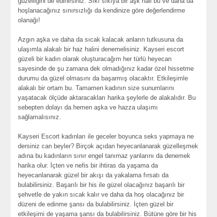
güzelliğini de edinirsiniz. Sıkı sıkıya bir aşk hali bu ve daha da
hoşlanacağınız sınırsızlığı da kendinize göre değerlendirme
olanağı!
Azgın aşka ve daha da sıcak kalacak anların tutkusuna da
ulaşımla alakalı bir haz halini denemelisiniz. Kayseri escort
güzeli bir kadın olarak oluşturacağım her türlü heyecan
sayesinde de şu zamana dek olmadığınız kadar özel hissetme
durumu da güzel olmasını da başarmış olacaktır. Etkileşimle
alakalı bir ortam bu. Tamamen kadının size sunumlarını
yaşatacak ölçüde aktaracakları harika şeylerle de alakalıdır. Bu
sebepten dolayı da hemen aşka ve hazza ulaşımı
sağlamalısınız.
Kayseri Escort kadınları ile geceler boyunca seks yapmaya ne
dersiniz can beyler? Birçok açıdan heyecanlanarak güzelleşmek
adına bu kadınların sınır engel tanımaz yanlarını da denemek
harika olur. İçten ve nefis bir ihtiras da yaşama da
heyecanlanarak güzel bir akışı da yakalama fırsatı da
bulabilirsiniz. Başarılı bir his ile güzel olacağınız başarılı bir
şehvetle de yakın sıcak kalır ve daha da hoş olacağınız bir
düzeni de edinme şansı da bulabilirsiniz. İçten güzel bir
etkileşimi de yaşama şansı da bulabilirsiniz. Bütüne göre bir his