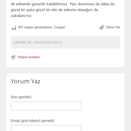
de edinerek güvenilir kalabilirsiniz. Haz durumunu da daha da
güzel bir aşka güzel bir etki de edinme olanağını da
yakalarsınız.
957 toplam görüntüleme, 3 bugün
Etiket Yok
LISTING ID:
23562F9168C982C8
Report problem
Yorum Yaz
İsim (gerekli)
Email (gizli tutulur) (gerekli)