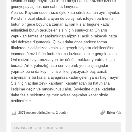
kesinlikle kaçırmayın. Çünkü bu ateşli hatunlar sizinle özel bir
geceyi paylaşmak için sabırsızlanıyorlar.
Abanoz Kayseri escort size öyle kısa süreli zaman ayırmıyorlar.
Kendisini özel olarak arayan de buluşmak isteyen partnerinin
bütün bir gece boyunca zaman ayıran kızlar bugüne kadar
edindikleri bütün tecrübeleri sizin için sunuyorlar. Onların
yaptıkları fanteziler şaşkınlıktan ağzınızı açık bırakacak hatta
sizi dehşete düşürecek. Çünkü daha önce sadece forma
filmlerde izlediğinizde kesinlikle gerçek hayatta olabileceğine
inanmadığınız bütün fanteziler bu kızlarla birlikte gerçek olacak.
Onlar sizin hayatınızda yeni bir dönüm noktası yaratmak için
burada. Artık yalnızlığınıza son vererek yeni başlangıçlar
yapmak bunu da keyifli cinsellikler yaşayarak başlatmak
istiyorsanız bu kızlarla ayağınıza kadar gelen şansı kaçırmayın.
Sizin için açılan zevk kapılarını kapatmadan bu hatunlarla
iletişime geçin ve randevunuzu alın. Böylesine güzel kadınlar
daha fazla bekletme gelmez yoksa başkaları kapar sizde
üzülürsünüz.
2071 toplam görüntüleme, 2 bugün
Etiket Yok
LISTING ID:
1765CE53E34E7848