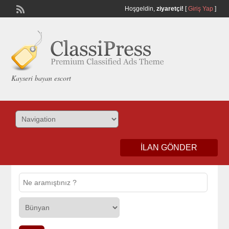
Hoşgeldin,
ziyaretçi!
[
Giriş Yap
]
Kayseri bayan escort
İLAN GÖNDER