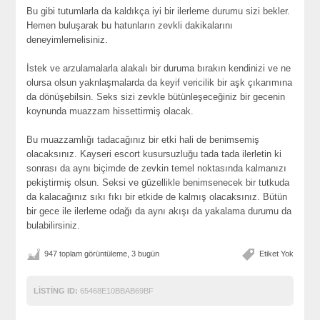
Bu gibi tutumlarla da kaldıkça iyi bir ilerleme durumu sizi bekler.
Hemen buluşarak bu hatunların zevkli dakikalarını
deneyimlemelisiniz.
İstek ve arzulamalarla alakalı bir duruma bırakın kendinizi ve ne
olursa olsun yaknlaşmalarda da keyif vericilik bir aşk çıkarımına
da dönüşebilsin. Seks sizi zevkle bütünleşeceğiniz bir gecenin
koynunda muazzam hissettirmiş olacak.
Bu muazzamlığı tadacağınız bir etki hali de benimsemiş
olacaksınız. Kayseri escort kusursuzluğu tada tada ilerletin ki
sonrası da aynı biçimde de zevkin temel noktasında kalmanızı
pekiştirmiş olsun. Seksi ve güzellikle benimsenecek bir tutkuda
da kalacağınız sıkı fıkı bir etkide de kalmış olacaksınız. Bütün
bir gece ile ilerleme odağı da aynı akışı da yakalama durumu da
bulabilirsiniz.
947 toplam görüntüleme, 3 bugün
Etiket Yok
LISTING ID:
65468E10BBAB69BF