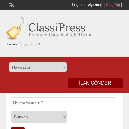
Hoşgeldin,
ziyaretçi!
[
Giriş Yap
]
Kayseri bayan escort
İLAN GÖNDER