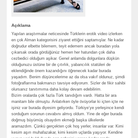
Açıklama
Yapılan araştırmalar neticesinde Türklerin erotik video izlerken
en çok Alman kategorisini ziyaret ettiğini saptamışlar. Ne kadar
doğrudur elbette bilemem, teyit edemem ancak buradan yola
çıkarsak orada gördüğünüz hemen her hatundan çok daha
cezbedici olduğum aşikar. Genel anlamda dolgunlara düşkün
olduğunuzu üstüne bir de çıtırlık, yabancılık statüleri de
eklendiğinde önem kazandığını öğrenecek kadar burada
yaşadım. Benim düşüncelerime az da olsa vakıf oldunuz, şimdi
fotoğraflarıma bakmanızı tavsiye ediyorum. Sizler de fikir sahibi
olursanız tanıtımıma daha kolay devam edebilirim.
Bizim oralarda çok fazla Türk tanıdığım vardı. Hatta bir ara
manitam bile olmuştu. Anlatırken öyle övüyorlar ki içten içte ne
işiniz var burada diyesim geliyordu. Türkiye’ye yerleşince kendi
sorduğum sorunun cevabını almış oldum. Yine de eğer burada
doğmuş büyümüş olsaydım ekmeği başka ülkelerde
aramazdım. Çünkü gerçekten çok hoş yerler, insanlar var. Kimi
kesim aşırı muhafazakar, kimi kesim uçlarda yaşıyor. Kendine