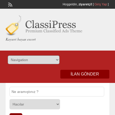
Hoşgeldin,
ziyaretçi!
[
Giriş Yap
]
Kayseri bayan escort
İLAN GÖNDER