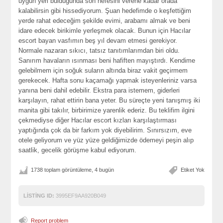
uygun yeri bulduğunda son nefesini verene kadar orada
kalabilirsin gibi hissediyorum. Şuan hedefimde o keşfettiğim
yerde rahat edeceğim şekilde evimi, arabamı almak ve beni
idare edecek birikimle yerleşmek olacak. Bunun için Hacılar
escort bayan vasfımın beş yıl devam etmesi gerekiyor.
Normale nazaran sıkıcı, tatsız tanıtımlarımdan biri oldu.
Sanırım havaların ısınması beni hafiften mayıştırdı. Kendime
gelebilmem için soğuk suların altında biraz vakit geçirmem
gerekecek. Hafta sonu kaçamağı yapmak isteyenleriniz varsa
yanına beni dahil edebilir. Ekstra para istemem, giderleri
karşılayın, rahat ettirin bana yeter. Bu süreçte yeni tanışmış iki
manita gibi takılır, birbirimize yarenlik ederiz. Bu teklifim ilgini
çekmediyse diğer Hacılar escort kızları karşılaştırması
yaptığında çok da bir farkım yok diyebilirim. Sınırsızım, eve
otele geliyorum ve yüz yüze geldiğimizde ödemeyi peşin alıp
saatlik, gecelik görüşme kabul ediyorum.
1738 toplam görüntüleme, 4 bugün
Etiket Yok
LISTING ID:
3995EF9AA920B049
Report problem